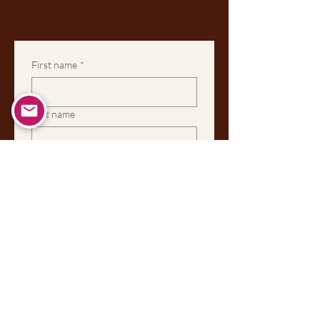
First name
*
Last name
Email
*
Phone
Dropdown
Message