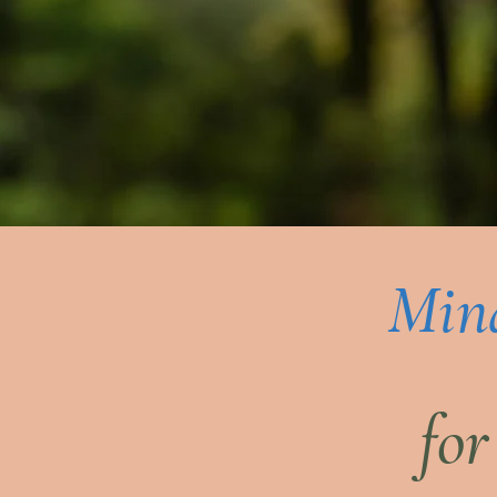
Mind
fo