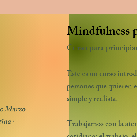
Mindfulness pa
Curso para principia
Este es un curso intro
personas que quieren 
simple y realista.
de Marzo
ina ·
Trabajamos con la aten