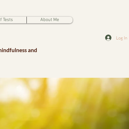
f Tests
About Me
Log In
mindfulness and