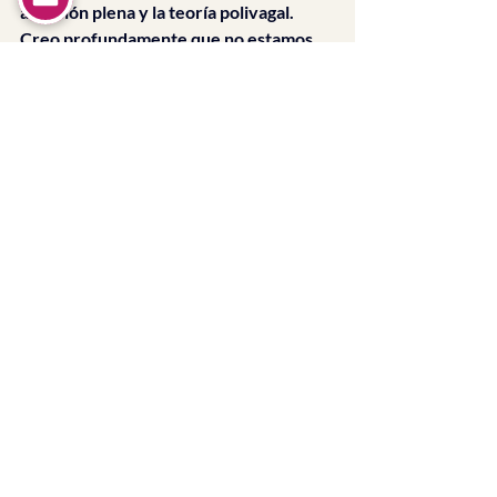
atención plena y la teoría polivagal. 
Creo profundamente que no estamos 
hechos para transitar solos lo que 
duele, y que el vínculo terapéutico 
puede ser un espacio de regulación, 
claridad y alivio.
Acompaño personas que están 
atravesando procesos de ansiedad, 
duelos, relaciones complejas, o 
simplemente momentos de esos donde 
uno ya no sabe bien qué necesita, pero 
sabe que así no puede seguir.
La primera sesión es un espacio de 
encuentro, sin presión ni etiquetas, 
donde podés traer eso que te inquieta, 
con la libertad de ir descubriendo 
juntos por dónde empezar.